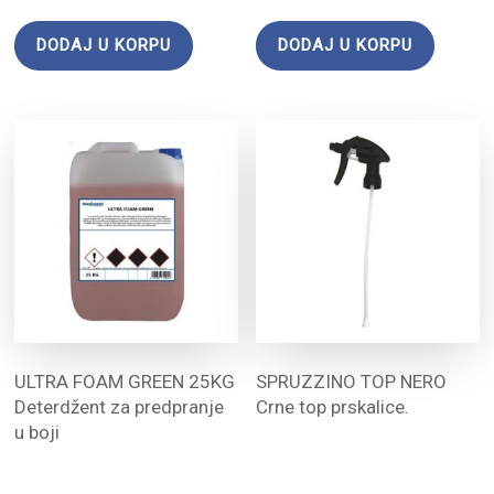
DODAJ U KORPU
DODAJ U KORPU
ULTRA FOAM GREEN 25KG
SPRUZZINO TOP NERO
Deterdžent za predpranje
Crne top prskalice.
u boji