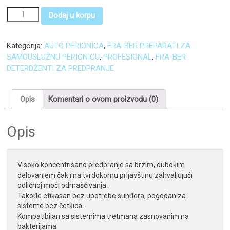
Dodaj u korpu
Kategorija:
AUTO PERIONICA
,
FRA-BER PREPARATI ZA
SAMOUSLUŽNU PERIONICU
,
PROFESIONAL
,
FRA-BER
DETERDŽENTI ZA PREDPRANJE
Opis
Komentari o ovom proizvodu (0)
Opis
Visoko koncentrisano predpranje sa brzim, dubokim 
delovanjem čak i na tvrdokornu prljavštinu zahvaljujući 
odličnoj moći odmašćivanja. 

Takođe efikasan bez upotrebe sunđera, pogodan za 
sisteme bez četkica. 

Kompatibilan sa sistemima tretmana zasnovanim na 
bakterijama.
