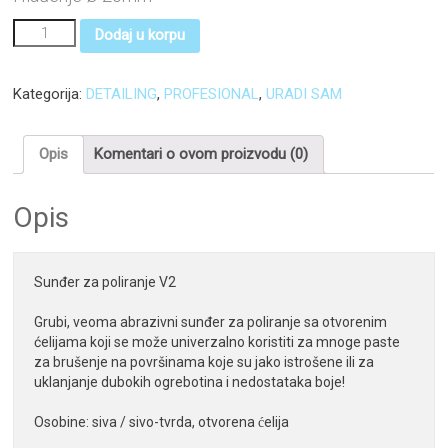
Dodaj u korpu
Kategorija:
DETAILING
,
PROFESIONAL
,
URADI SAM
Opis
Komentari o ovom proizvodu (0)
Opis
Sunđer za poliranje V2

Grubi, veoma abrazivni sunđer za poliranje sa otvorenim 
ćelijama koji se može univerzalno koristiti za mnoge paste 
za brušenje na površinama koje su jako istrošene ili za 
uklanjanje dubokih ogrebotina i nedostataka boje!

Osobine: siva / sivo-tvrda, otvorena ćelija
