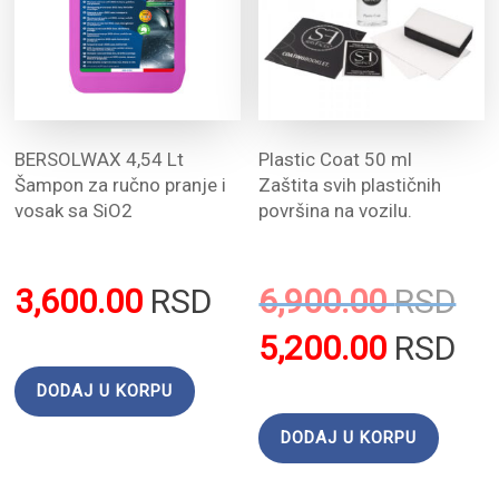
BERSOLWAX 4,54 Lt
Plastic Coat 50 ml
Šampon za ručno pranje i
Zaštita svih plastičnih
vosak sa SiO2
površina na vozilu.
3,600.00
RSD
6,900.00
RSD
5,200.00
RSD
DODAJ U KORPU
DODAJ U KORPU