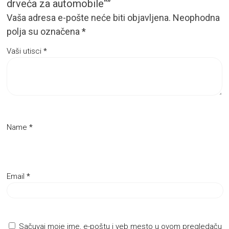
drveća za automobile“”
Vaša adresa e-pošte neće biti objavljena.
Neophodna
polja su označena
*
Vaši utisci
*
Name
*
Email
*
Sačuvaj moje ime, e-poštu i veb mesto u ovom pregledaču