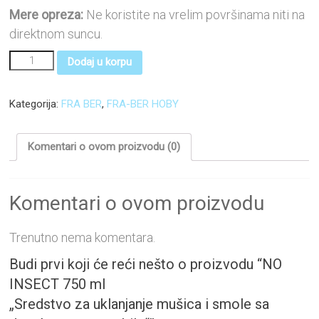
Mere opreza:
Ne koristite na vrelim površinama niti na
direktnom suncu.
Dodaj u korpu
Kategorija:
FRA BER
,
FRA-BER HOBY
Komentari o ovom proizvodu (0)
Komentari o ovom proizvodu
Trenutno nema komentara.
Budi prvi koji će reći nešto o proizvodu “NO
INSECT 750 ml
„Sredstvo za uklanjanje mušica i smole sa