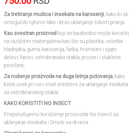
750.00
RSD
Za tretiranje mušica i insekata na karoseriji
, kako bi se
omogućilo njihovo lako i brzo uklanjanje tokom pranja;
Kao svestran proizvod
koji se bezbedno može koristiti
na različitim materijalima kao što su plastika, rešetke
hladnjaka, guma, karoserija, farba, hromirani i sjajni
delovi, farovi, vetrobranska stakla, prozori i staklene
površine;
Za nošenje proizvoda na duga letnja putovanja
, kako
biste uvek pri ruci imali sredstvo za uklanjanje insekata
sa vetrobranskog stakla.
KAKO KORISTITI NO INSECT
Preporučujemo korišćenje proizvoda No Insect za
uklanjanje insekata i Smole sa drveća.